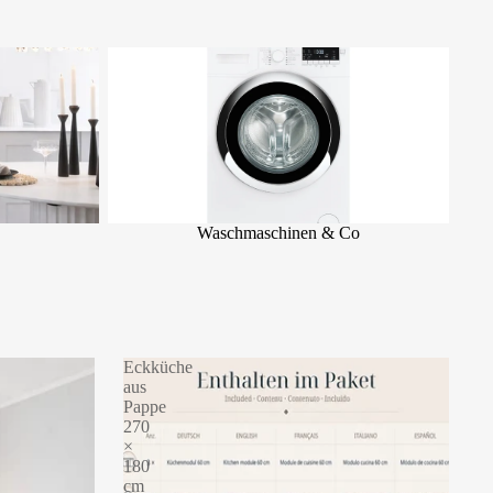
Waschmaschinen & Co
Waschmaschinen & Co
Eckküche
aus
Pappe
270
×
180
cm