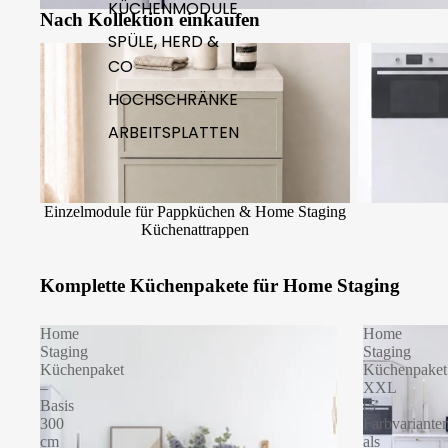
KÜCHENMODULE
Nach Kollektion einkaufen
SPÜLE, HERD &
Einzelmodule für Pappküchen & Home Staging
Komplette Kü
CO
Küchenattrappen
HOCHSCHRÄNKE
ARBEITSPLATTEN
Einzelmodule für Pappküchen & Home Staging
Küchenattrappen
Komplette Küchenpakete für Home Staging
Home
Home
Staging
Staging
Küchenpaket
Küchenpaket
–
XXL
Basis
(5
300
Farbvariante
cm
als