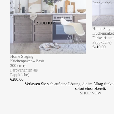
(6
Pappküche)
Farbvarianten
als
Pappküche)
ZUBEHÖR
Home Stagin
Küchenpaket
Farbvarianten
Pappküche)
€410,00
Home Staging
Küchenpaket – Basis
300 cm (6
Farbvarianten als
Pappküche)
€280,00
Verlassen Sie sich auf eine Lösung, die im Alltag funkti
sofort einsatzbereit.
SHOP NOW