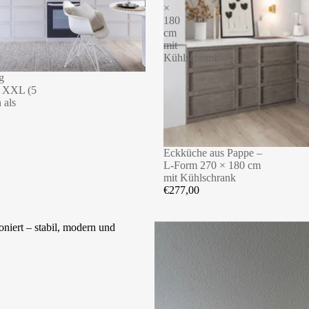
×
180
cm
mit
Kühlschrank
g
 XXL (5
 als
Eckküche aus Pappe –
L-Form 270 × 180 cm
mit Kühlschrank
€277,00
oniert – stabil, modern und