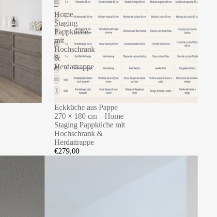
–
Home
Staging
Pappküche
mit
Hochschrank
&
Herdattrappe
Eckküche aus Pappe
270 × 180 cm – Home
Staging Pappküche mit
Hochschrank &
Herdattrappe
€279,00