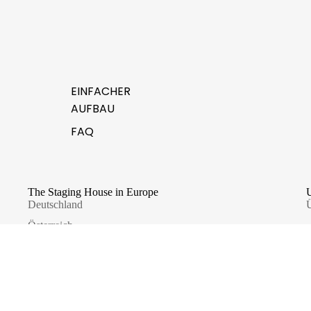
EINFACHER
AUFBAU
FAQ
The Staging House in Europe
Deutschland
Ü
Österreich
France
Italia
Schweiz · Suisse
Danmark