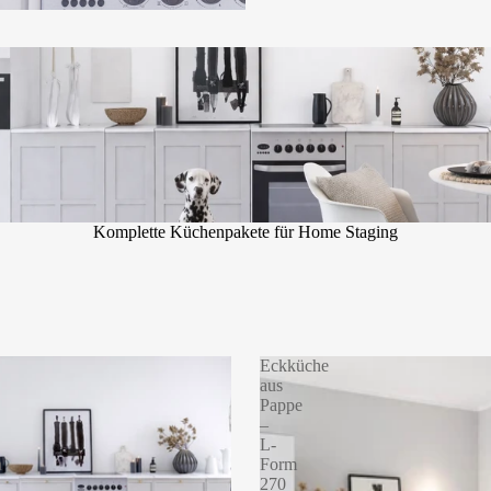
chenpakete für Home Staging
Komplette Küchenpakete für Home Staging
Eckküche
aus
Pappe
–
L-
n
Form
270